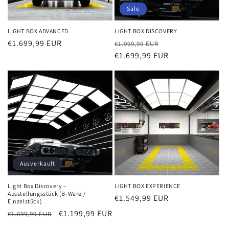
Sale
LIGHT BOX ADVANCED
LIGHT BOX DISCOVERY
Normaler
€1.699,99 EUR
Normaler
Verkaufspreis
€1.999,99 EUR
Preis
Preis
€1.699,99 EUR
Ausverkauft
Light Box Discovery –
LIGHT BOX EXPERIENCE
Ausstellungsstück (B-Ware /
Normaler
€1.549,99 EUR
Einzelstück)
Preis
Normaler
Verkaufspreis
€1.199,99 EUR
€1.699,99 EUR
Preis