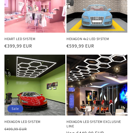
r
i
e
:
HEART LED SYSTEM
HEXAGON 4x2 LED SYSTEM
Normaler
€399,99 EUR
Normaler
€599,99 EUR
Preis
Preis
Sale
HEXAGON LED SYSTEM
HEXAGON LED SYSTEM EXCLUSIVE
LINE
Normaler
Verkaufspreis
€499,99 EUR