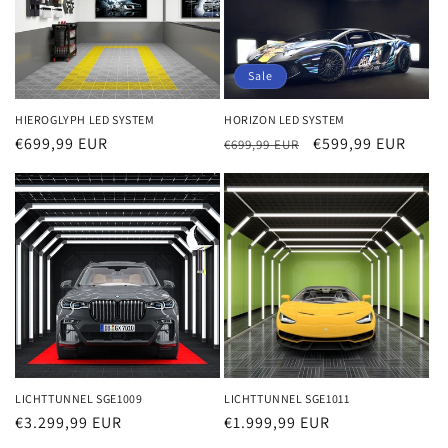
Sale
HIEROGLYPH LED SYSTEM
HORIZON LED SYSTEM
Normaler
€699,99 EUR
Normaler
Verkaufspreis
€599,99 EUR
€699,99 EUR
Preis
Preis
LICHTTUNNEL SGE1009
LICHTTUNNEL SGE1011
Normaler
€3.299,99 EUR
Normaler
€1.999,99 EUR
Preis
Preis