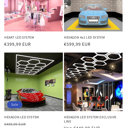
r
i
e
:
HEART LED SYSTEM
HEXAGON 4x2 LED SYSTEM
Normaler
€399,99 EUR
Normaler
€599,99 EUR
Preis
Preis
Sale
HEXAGON LED SYSTEM
HEXAGON LED SYSTEM EXCLUSIVE
LINE
Normaler
Verkaufspreis
€499,99 EUR