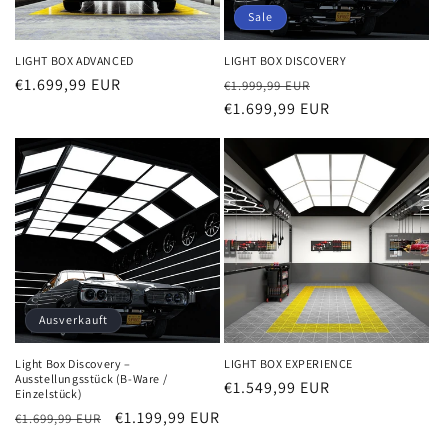
Sale
LIGHT BOX ADVANCED
LIGHT BOX DISCOVERY
Normaler
€1.699,99 EUR
Normaler
Verkaufspreis
€1.999,99 EUR
Preis
Preis
€1.699,99 EUR
Ausverkauft
Light Box Discovery –
LIGHT BOX EXPERIENCE
Ausstellungsstück (B-Ware /
Normaler
€1.549,99 EUR
Einzelstück)
Preis
Normaler
Verkaufspreis
€1.199,99 EUR
€1.699,99 EUR
Preis