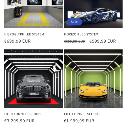
Sale
HIEROGLYPH LED SYSTEM
HORIZON LED SYSTEM
Normaler
€699,99 EUR
Normaler
Verkaufspreis
€599,99 EUR
€699,99 EUR
Preis
Preis
LICHTTUNNEL SGE1009
LICHTTUNNEL SGE1011
Normaler
€3.299,99 EUR
Normaler
€1.999,99 EUR
Preis
Preis