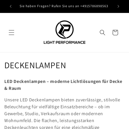
Direkt
zum
Sie haben Fragen? Rufen Sie uns an +4915786898563
Inhalt
Warenkorb
K
DECKENLAMPEN
a
LED Deckenlampen – moderne Lichtlösungen für Decke
t
& Raum
e
Unsere LED Deckenlampen bieten zuverlässige, stilvolle
Beleuchtung für vielfältige Einsatzbereiche – ob im
g
Gewerbe, Studio, Verkaufsraum oder modernen
o
Wohnumfeld. Die flachen, leistungsstarken
Deckenleuchten sorgen für eine gleichmäßige