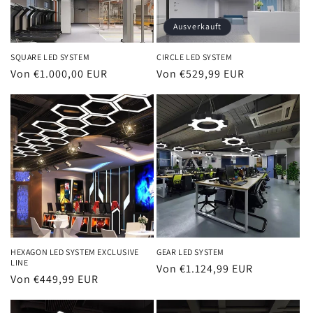
Ausverkauft
SQUARE LED SYSTEM
CIRCLE LED SYSTEM
Normaler
Von €1.000,00 EUR
Normaler
Von €529,99 EUR
Preis
Preis
HEXAGON LED SYSTEM EXCLUSIVE
GEAR LED SYSTEM
LINE
Normaler
Von €1.124,99 EUR
Normaler
Von €449,99 EUR
Preis
Preis