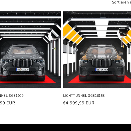
Sortieren 
NNEL SGE1009
LICHTTUNNEL SGE1015S
er
,99 EUR
Normaler
€4.999,99 EUR
Preis