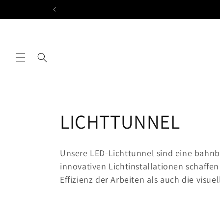
Direkt
zum
Inhalt
K
LICHTTUNNEL
a
Unsere LED-Lichttunnel sind eine bahnb
t
innovativen Lichtinstallationen schaffe
Effizienz der Arbeiten als auch die visue
e