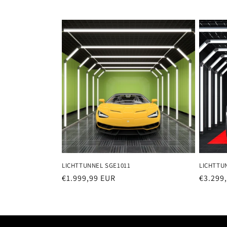
g
o
r
i
e
:
LICHTTUNNEL SGE1011
LICHTTU
Normaler
€1.999,99 EUR
Normal
€3.299
Preis
Preis