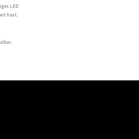
tiges LED
it hast.
ndbar.