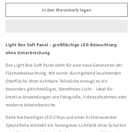
Menge
Menge
für
für
In den Warenkorb legen
LIGHT
LIGHT
BOX
BOX
SOFT
SOFT
PANEL
PANEL
Light Box Soft Panel – großflächige LED-Beleuchtung
ohne Unterbrechung
Das Light Box Soft Panel steht für eine neue Generation der
Flächenbeleuchtung. Mit seiner durchgehend leuchtenden
Oberfläche ohne sichtbare Teilstücke erzeugt es ein
besonders gleichmäßiges, blendfreies Licht – ideal für
kreative Anwendungen wie Fotografie, Videoaufnahmen oder
moderne Arbeitsbereiche.
Dank hochwertiger LED-Chips und einer lichtstreuenden
Spezialfolie entsteht ein homogenes Lichtbild ohne Schatten