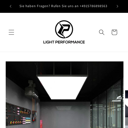
Direkt
zum
Sie haben Fragen? Rufen Sie uns an +4915786898563
Inhalt
Warenkorb
oduktinformationen
ringen