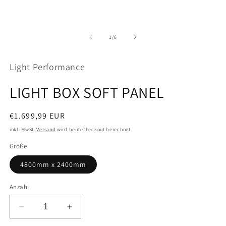
von
1
/
6
Light Performance
LIGHT BOX SOFT PANEL
Normaler
€1.699,99 EUR
Preis
inkl. MwSt.
Versand
wird beim Checkout berechnet
Größe
4800mm x 2400mm
Anzahl
Verringere
Erhöhe
die
die