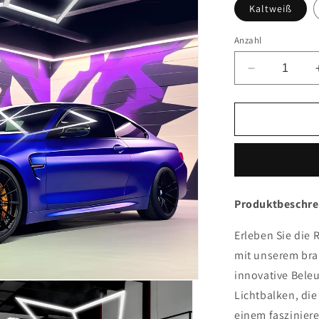
Kaltweiß
Anzahl
Verringere
die
Menge
für
SINGLE
STAR
LED
SYSTEM
Produktbeschre
Erleben Sie die
mit unserem bra
innovative Bele
Lichtbalken, die
einem fasziniere