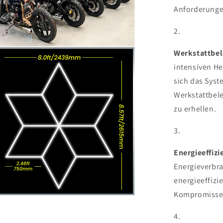
Anforderunge
Werkstattbel
intensiven He
sich das Syste
Werkstattbel
zu erhellen.
Energieeffiz
Energieverbra
energieeffiz
Kompromisse b