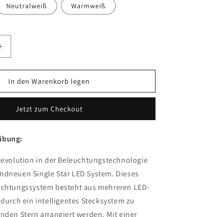
Neutralweiß
Warmweiß
Erhöhe
die
Menge
für
In den Warenkorb legen
SINGLE
STAR
Jetzt zum Checkout
LED
SYSTEM
ibung:
 Revolution in der Beleuchtungstechnologie
ndneuen Single Star LED System. Dieses
uchtungssystem besteht aus mehreren LED-
 durch ein intelligentes Stecksystem zu
nden Stern arrangiert werden. Mit einer